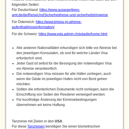
folgenden Seiten:
Für Deutschland:
https://www.auswaertiges-
amt.de/de/ReiseUndSicherheit/reise-und-sicherheitshinweise
Für Österreich:
https://www.bmeia.gv.at/reise-
aufenthalt/reiseinformation/
Für die Schweiz:
https://www.eda.admin.ch/eda/de/home.html
Alle anderen Nationalitäten erkundigen sich bitte vor Abreise bei
den jeweiligen Konsulaten, ob und für welche Länder Visa
erforderlich sind.
Jeder Gast ist selbst für die Besorgung der notwendigen Visa
vor Abreise verantwortlich.
Die notwendigen Visa müssen für alle Häfen vorliegen, auch
wenn die Gäste im jeweiligen Hafen nicht von Bord gehen
möchten.
Sollten die erforderlichen Dokumente nicht vorliegen, kann die
Einschiffung von Seiten der Reederei verweigert werden.
Für kurzfristige Änderung der Einreisebedingungen
übernehmen wir keine Haftung.
Tanzreise mit Zielen in den
USA
:
Für diese
Tanzreisen
benötigen Sie einen biometrischen