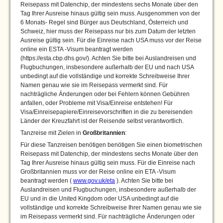
Reisepass mit Datenchip, der mindestens sechs Monate über den
Tag Ihrer Ausreise hinaus gültig sein muss. Ausgenommen von der
6 Monats- Regel sind Bürger aus Deutschland, Österreich und
Schweiz, hier muss der Reisepass nur bis zum Datum der letzten
Ausreise gültig sein. Für die Einreise nach USA muss vor der Reise
online ein ESTA -Visum beantragt werden
(https://esta.cbp.dhs.gov/). Achten Sie bitte bei Auslandreisen und
Flugbuchungen, insbesondere außerhalb der EU und nach USA
unbedingt auf die vollständige und korrekte Schreibweise Ihrer
Namen genau wie sie im Reisepass vermerkt sind. Für
nachträgliche Änderungen oder bei Fehlern können Gebühren
anfallen, oder Probleme mit Visa/Einreise entstehen! Für
Visa/Einreisepapiere/Einreisevorschriften in die zu bereisenden
Länder der Kreuzfahrt ist der Reisende selbst verantwortlich.
Tanzreise mit Zielen in
Großbritannien
:
Für diese Tanzreisen benötigen benötigen Sie einen biometrischen
Reisepass mit Datenchip, der mindestens sechs Monate über den
Tag Ihrer Ausreise hinaus gültig sein muss. Für die Einreise nach
Großbritannien muss vor der Reise online ein ETA -Visum
beantragt werden (
www.gov.uk/eta
). Achten Sie bitte bei
Auslandreisen und Flugbuchungen, insbesondere außerhalb der
EU und in die United Kingdom oder USA unbedingt auf die
vollständige und korrekte Schreibweise Ihrer Namen genau wie sie
im Reisepass vermerkt sind. Für nachträgliche Änderungen oder