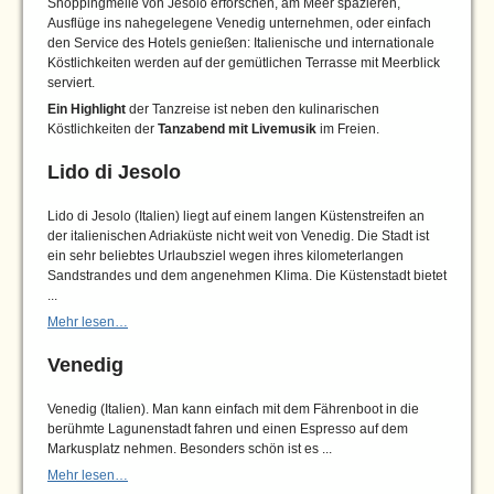
Shoppingmeile von Jesolo erforschen, am Meer spazieren,
Ausflüge ins nahegelegene Venedig unternehmen, oder einfach
den Service des Hotels genießen: Italienische und internationale
Köstlichkeiten werden auf der gemütlichen Terrasse mit Meerblick
serviert.
Ein Highlight
der Tanzreise ist neben den kulinarischen
Köstlichkeiten der
Tanzabend mit Livemusik
im Freien.
Lido di Jesolo
Lido di Jesolo (Italien) liegt auf einem langen Küstenstreifen an
der italienischen Adriaküste nicht weit von Venedig. Die Stadt ist
ein sehr beliebtes Urlaubsziel wegen ihres kilometerlangen
Sandstrandes und dem angenehmen Klima. Die Küstenstadt bietet
...
Mehr lesen…
Venedig
Venedig (Italien). Man kann einfach mit dem Fährenboot in die
berühmte Lagunenstadt fahren und einen Espresso auf dem
Markusplatz nehmen. Besonders schön ist es ...
Mehr lesen…