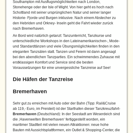
Southampton mit Ausflugsmöglichkeiten nach London,
Stonehenge oder der Isle of Wight. Von hier geht es hoch nach
Schottland mit seiner ursprünglichen Natur und seiner langer
Historie- Fjorde und Burgen inklusive. Nach einem Abstecher zu
den Hebriden und Orkney- Inseln geht die Fahrt wieder zurück
nach Bremerhaven.
An Bord wird natürlich getanzt: Tanzunterricht, Tanzkurse und
unterschiedliche Workshops in den Lateinamerikanischen-, Mode-
und Standardtänzen und viele Übungsmöglichkeiten finden in den
eleganten Tanzsälen statt. Tanzen und Feiern ist dann angesagt
bei den abendlichen Tanzparties. Ein schwimmendes Zuhause mit
erstklassigen Komfort und Service sind die besten
Voraussetzungen für eine unvergessliche Tanzreise auf See!
Die Häfen der Tanzreise
Bremerhaven
Sehr gut zu erreichen mit Auto oder der Bahn (Tipp: Rail&Cruise
ab 119,- Euro, im Preisteil) ist der Starthafen dieser Tanzkreuzfahrt-
Bremerhaven
(Deutschland): In der Seestadt am Weserdeich sind
die ‚Havenwelten Bremerhaven‘ fertiggestellt worden, ein
maritimer Stadtteil mit vielen neuen Attraktionen: neue hohe
Bauten mit Aussichtsplattformen, ein Outlet & Shopping-Center, die