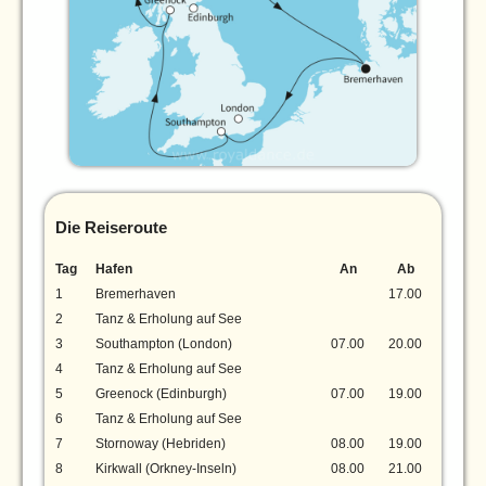
Die Reiseroute
Tag
Hafen
An
Ab
1
Bremerhaven
17.00
2
Tanz & Erholung auf See
3
Southampton (London)
07.00
20.00
4
Tanz & Erholung auf See
5
Greenock (Edinburgh)
07.00
19.00
6
Tanz & Erholung auf See
7
Stornoway (Hebriden)
08.00
19.00
8
Kirkwall (Orkney-Inseln)
08.00
21.00