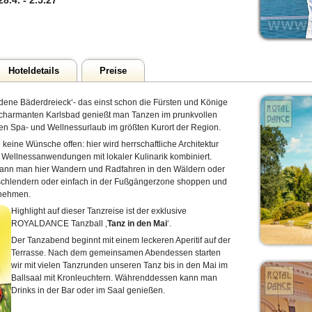
28.4.
-
2.5.27
Hoteldetails
Preise
oldene Bäderdreieck‘- das einst schon die Fürsten und Könige
 charmanten Karlsbad genießt man Tanzen im prunkvollen
en Spa- und Wellnessurlaub im größten Kurort der Region.
keine Wünsche offen: hier wird herrschaftliche Architektur
Wellnessanwendungen mit lokaler Kulinarik kombiniert.
nn man hier Wandern und Radfahren in den Wäldern oder
n schlendern oder einfach in der Fußgängerzone shoppen und
 nehmen.
Highlight auf dieser Tanzreise ist der exklusive
ROYALDANCE Tanzball ‚
Tanz in den Mai
‘.
Der Tanzabend beginnt mit einem leckeren Aperitif auf der
Terrasse. Nach dem gemeinsamen Abendessen starten
wir mit vielen Tanzrunden unseren Tanz bis in den Mai im
Ballsaal mit Kronleuchtern. Währenddessen kann man
Drinks in der Bar oder im Saal genießen.