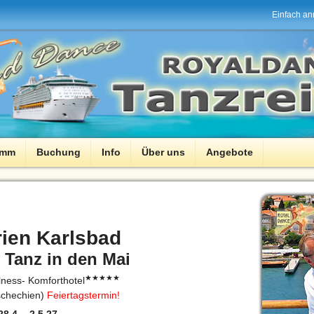
Einfach an
amm
Buchung
Info
Über uns
Angebote
rien Karlsbad
 Tanz in den Mai
★★★★★
lness- Komforthotel
Tschechien)
Feiertagstermin!