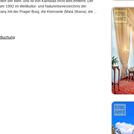
ädten der Welt- und ist von Karlsbad nicht weit entfernt. Der
 Jahr 1992 im Weltkultur- und Naturerbeverzeichnis der
 mit der Prager Burg, die Kleinseite (Malá Strana), die ...
& Buchung