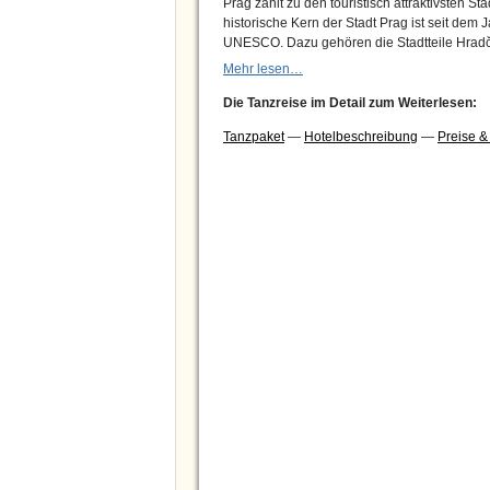
Prag zählt zu den touristisch attraktivsten St
historische Kern der Stadt Prag ist seit dem
UNESCO. Dazu gehören die Stadtteile Hradčany
Mehr lesen…
Die Tanzreise im Detail zum Weiterlesen:
Tanzpaket
—
Hotelbeschreibung
—
Preise 