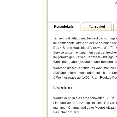
2
Reisedetails
Tanzpaket
Tanzen und Urlaub machen auf der sonnigst
im Komforthotel direkt an der Seepromenad
Das 4-Sterne Haus bietet Alles was das Tänz
Service tanzen, entspannen oder zahlreichen
Im geräumigen Parkett- Tanzsaal wird tagsüb
Workshops, Übungsstunden und Tanzparties
Während dieses Tanzurlaubs kann man hier
Ausflüge unternehmen, oder einfach den Ser
& Wellnessoase auf 1400m², am Rooftop-Pool
Usedom
Warum denn in die Ferne schweifen...? Ein 
Flair und vielen Tanzmöglichkeiten. Die Osts
maritimen Charme und guter Meeresluft zah
Besucher pro Jahr.