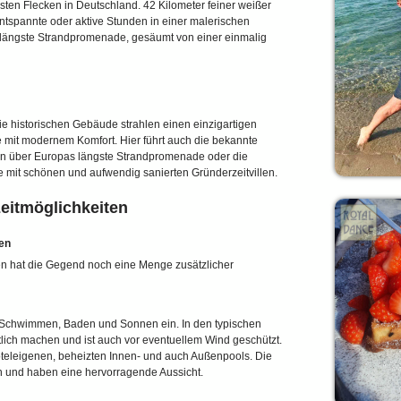
hsten Flecken in Deutschland. 42 Kilometer feiner weißer
tspannte oder aktive Stunden in einer malerischen
s längste Strandpromenade, gesäumt von einer einmalig
ie historischen Gebäude strahlen einen einzigartigen
 mit modernem Komfort. Hier führt auch die bekannte
man über Europas längste Strandpromenade oder die
e mit schönen und aufwendig sanierten Gründerzeitvillen.
eitmöglichkeiten
en
 hat die Gegend noch eine Menge zusätzlicher
 Schwimmen, Baden und Sonnen ein. In den typischen
lich machen und ist auch vor eventuellem Wind geschützt.
teleigenen, beheizten Innen- und auch Außenpools. Die
h und haben eine hervorragende Aussicht.