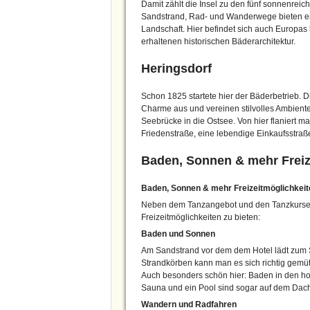
Damit zählt die Insel zu den fünf sonnenreic
Sandstrand, Rad- und Wanderwege bieten en
Landschaft. Hier befindet sich auch Europa
erhaltenen historischen Bäderarchitektur.
Heringsdorf
Schon 1825 startete hier der Bäderbetrieb. D
Charme aus und vereinen stilvolles Ambiente
Seebrücke in die Ostsee. Von hier flaniert 
Friedenstraße, eine lebendige Einkaufsstraß
Baden, Sonnen & mehr Freiz
Baden, Sonnen & mehr Freizeitmöglichkeit
Neben dem Tanzangebot und den Tanzkursen
Freizeitmöglichkeiten zu bieten:
Baden und Sonnen
Am Sandstrand vor dem dem Hotel lädt zum
Strandkörben kann man es sich richtig gemüt
Auch besonders schön hier: Baden in den ho
Sauna und ein Pool sind sogar auf dem Dac
Wandern und Radfahren