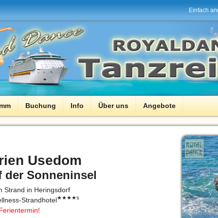
Einfach an
amm
Buchung
Info
Über uns
Angebote
erien Usedom
f der Sonneninsel
 Strand in Heringsdorf
★★★★s
llness-Strandhotel
Ferientermin!