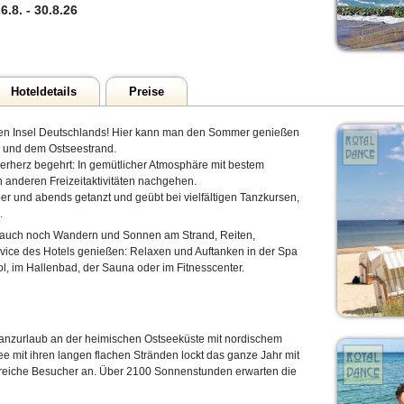
6.8.
-
30.8.26
Hoteldetails
Preise
en Insel Deutschlands! Hier kann man den Sommer genießen
e und dem Ostseestrand.
erherz begehrt: In gemütlicher Atmosphäre mit bestem
 anderen Freizeitaktivitäten nachgehen.
er und abends getanzt und geübt bei vielfältigen Tanzkursen,
.
 auch noch Wandern und Sonnen am Strand, Reiten,
vice des Hotels genießen: Relaxen und Auftanken in der Spa
, im Hallenbad, der Sauna oder im Fitnesscenter.
Tanzurlaub an der heimischen Ostseeküste mit nordischem
ee mit ihren langen flachen Stränden lockt das ganze Jahr mit
lreiche Besucher an. Über 2100 Sonnenstunden erwarten die