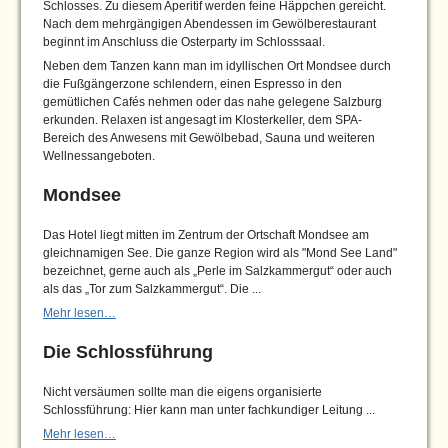
Schlosses. Zu diesem Aperitif werden feine Häppchen gereicht.
Nach dem mehrgängigen Abendessen im Gewölberestaurant
beginnt im Anschluss die Osterparty im Schlosssaal.
Neben dem Tanzen kann man im idyllischen Ort Mondsee durch
die Fußgängerzone schlendern, einen Espresso in den
gemütlichen Cafés nehmen oder das nahe gelegene Salzburg
erkunden. Relaxen ist angesagt im Klosterkeller, dem SPA-
Bereich des Anwesens mit Gewölbebad, Sauna und weiteren
Wellnessangeboten.
Mondsee
Das Hotel liegt mitten im Zentrum der Ortschaft Mondsee am
gleichnamigen See. Die ganze Region wird als "Mond See Land"
bezeichnet, gerne auch als „Perle im Salzkammergut“ oder auch
als das „Tor zum Salzkammergut“. Die ...
Mehr lesen…
Die Schlossführung
Nicht versäumen sollte man die eigens organisierte
Schlossführung: Hier kann man unter fachkundiger Leitung ...
Mehr lesen…